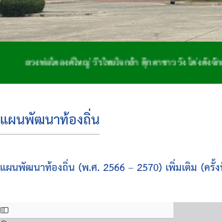
งพ่อโตองค์ใหญ่ วีรไทยใจกล้า ตุ๊กตาชาววัง โด่งดังจักสาน ถ
แผนพัฒนาท้องถิ่น
แผนพัฒนาท้องถิ่น (พ.ศ. 2566 – 2570) เพิ่มเติม (ครั้