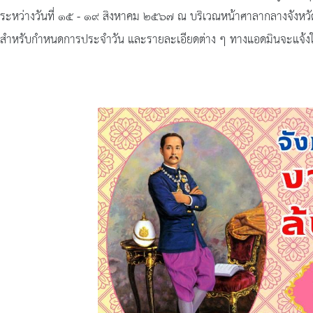
ระหว่างวันที่ ๑๕ - ๑๙ สิงหาคม ๒๕๖๗ ณ บริเวณหน้าศาลากลางจังหวัด
สำหรับกำหนดการประจำวัน และรายละเอียดต่าง ๆ ทางแอดมินจะแจ้งใ