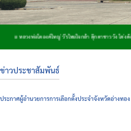
หลวงพ่อโตองค์ใหญ่ วีรไทยใจกล้า ตุ๊กตาชาววัง โด่งดังจักสา
ข่าวประชาสัมพันธ์
ประกาศผู้อำนวยการการเลือกตั้งประจำจังหวัดอ่างทอง