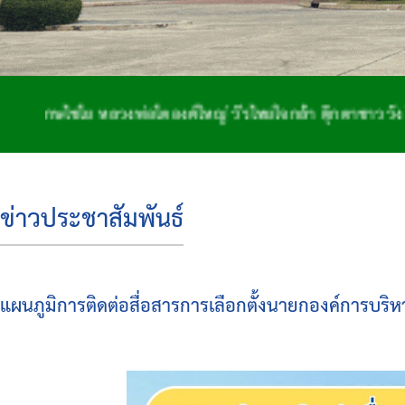
ชโย หลวงพ่อโตองค์ใหญ่ วีรไทยใจกล้า ตุ๊กตาชาววัง โด่งดังจ
ข่าวประชาสัมพันธ์
แผนภูมิการติดต่อสื่อสารการเลือกตั้งนายกองค์การบริห