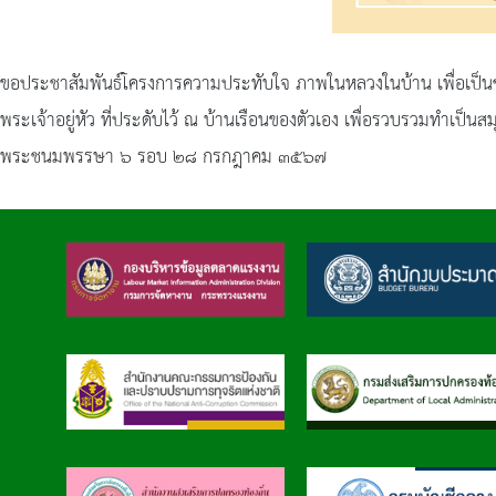
ขอประชาสัมพันธ์โครงการความประทับใจ ภาพในหลวงในบ้าน เพื่อเป็น
พระเจ้าอยู่หัว ที่ประดับไว้ ณ บ้านเรือนของตัวเอง เพื่อรวบรวมทำเป
พระชนมพรรษา ๖ รอบ ๒๘ กรกฎาคม ๓๕๖๗