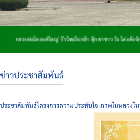
งพ่อโตองค์ใหญ่ วีรไทยใจกล้า ตุ๊กตาชาววัง โด่งดังจักสาน 
ข่าวประชาสัมพันธ์
ประชาสัมพันธ์โครงการความประทับใจ ภาพในหลวงใน