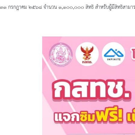
๓๑ กรกฎาคม ๒๕๖๘ จำนวน ๑,๑๐๐,๐๐๐ สิทธิ สำหรับผู้มีสิทธิสามารถล