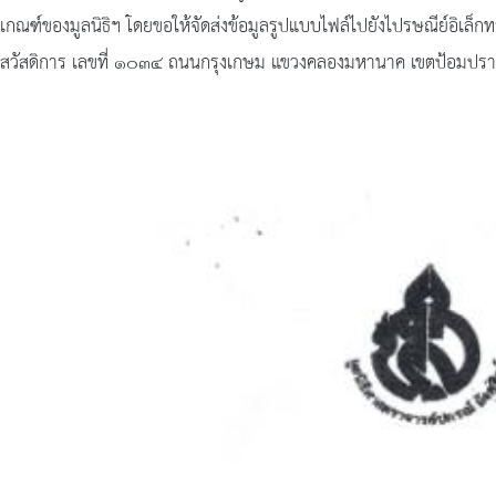
เกณฑ์ของมูลนิธิฯ โดยขอให้จัดส่งข้อมูลรูปแบบไฟล์ไปยังไปรษณีย์อิเล็ก
สวัสดิการ เลขที่ ๑๐๓๔ ถนนกรุงเกษม แขวงคลองมหานาค เขตป้อมป