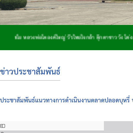
 หลวงพ่อโตองค์ใหญ่ วีรไทยใจกล้า ตุ๊กตาชาววัง โด่งดังจักส
ข่าวประชาสัมพันธ์
ประชาสัมพันธ์แนวทางการดำเนินงานตลาดปลอดบุหรี่ บ