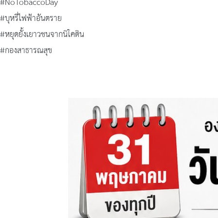
#NoTobaccoDay
#บุหรี่ไฟฟ้าอันตราย
#หยุดยั้งเยาวชนจากนิโคติน
#กองสาธารณสุข