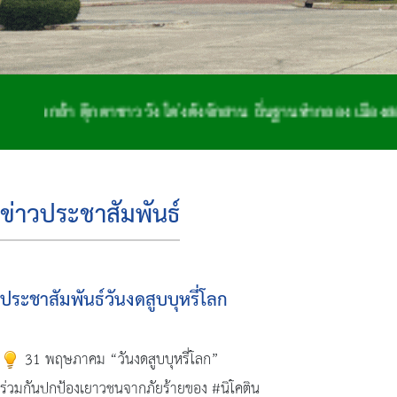
๊กตาชาววัง โด่งดังจักสาน ถิ่นฐานทำกลอง เมืองสองพระนอน
ข่าวประชาสัมพันธ์
ประชาสัมพันธ์วันงดสูบบุหรี่โลก
31 พฤษภาคม “วันงดสูบบุหรี่โลก”
ร่วมกันปกป้องเยาวชนจากภัยร้ายของ #นิโคติน