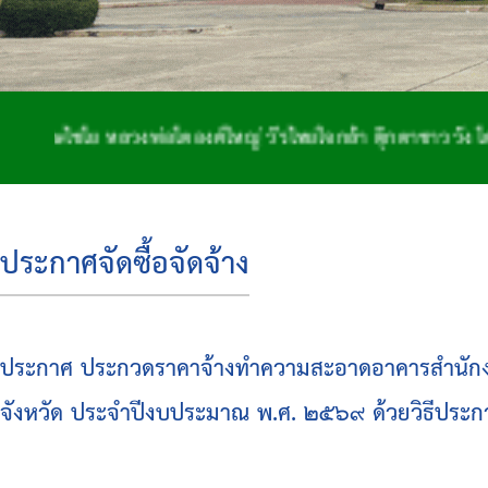
ชโย หลวงพ่อโตองค์ใหญ่ วีรไทยใจกล้า ตุ๊กตาชาววัง โด่งดังจ
ประกาศจัดซื้อจัดจ้าง
ประกาศ ประกวดราคาจ้างทำความสะอาดอาคารสำนักงาน,
จังหวัด ประจำปีงบประมาณ พ.ศ. ๒๕๖๙ ด้วยวิธีประกว