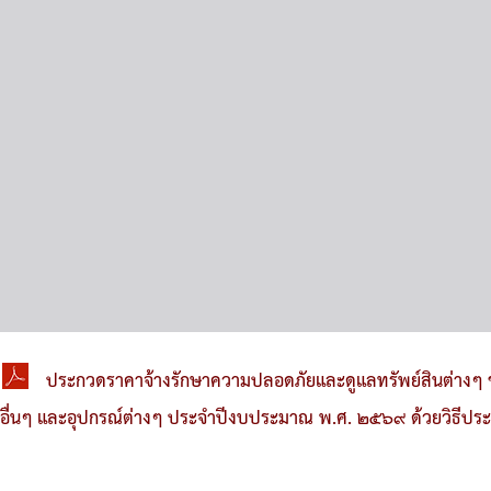
ประกวดราคาจ้างรักษาความปลอดภัยและดูแลทรัพย์สินต่างๆ ของ
อื่นๆ และอุปกรณ์ต่างๆ ประจำปีงบประมาณ พ.ศ. ๒๕๖๙ ด้วยวิธีประ