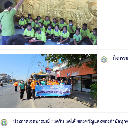
กิจกรร
ประกาศเจตนารมณ์ “งดรับ งดให้ ของขวัญและของกำนัลทุกชน