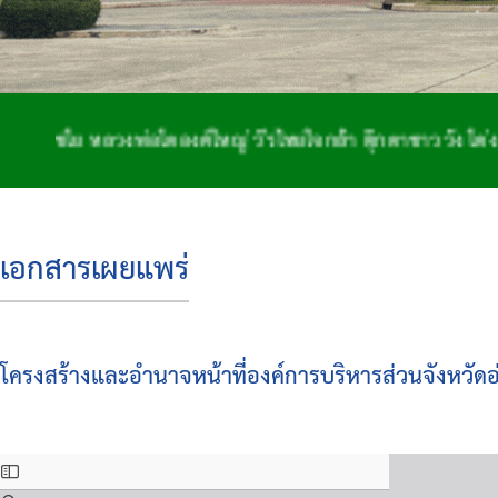
 หลวงพ่อโตองค์ใหญ่ วีรไทยใจกล้า ตุ๊กตาชาววัง โด่งดังจัก
เอกสารเผยแพร่
โครงสร้างและอำนาจหน้าที่องค์การบริหารส่วนจังหวัด