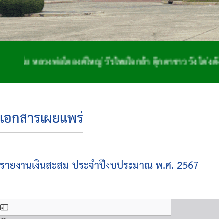
หลวงพ่อโตองค์ใหญ่ วีรไทยใจกล้า ตุ๊กตาชาววัง โด่งดังจักสา
เอกสารเผยแพร่
รายงานเงินสะสม ประจำปีงบประมาณ พ.ศ. 2567