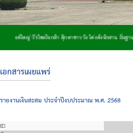
หญ่ วีรไทยใจกล้า ตุ๊กตาชาววัง โด่งดังจักสาน ถิ่นฐานทำกลอ
เอกสารเผยแพร่
รายงานเงินสะสม ประจำปีงบประมาณ พ.ศ. 2568