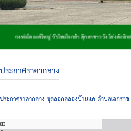
โตองค์ใหญ่ วีรไทยใจกล้า ตุ๊กตาชาววัง โด่งดังจักสาน ถิ่นฐ
ประกาศราคากลาง
ประกาศราคากลาง ขุดลอกคลองบ้านแค ตำบลเอกราช องค